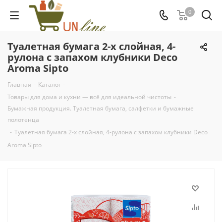
0
Туалетная бумага 2-х слойная, 4-
рулона с запахом клубники Deco
Aroma Sipto
Главная
-
Каталог
-
Товары для дома и кухни — всё для идеальной чистоты
-
Бумажная продукция. Туалетная бумага, салфетки и бумажные
полотенца
-
Туалетная бумага 2-х слойная, 4-рулона с запахом клубники Deco
Aroma Sipto