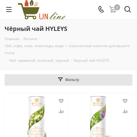
0
Чёрный чай HYLEYS
Главная
-
Каталог
-
Чай, кофе, соки, лимонады, вода — изысканные напитки для вашего
стола
-
Чай -травяной, зелёный, чёрный
-
Чёрный чай HYLEYS
Фильтр