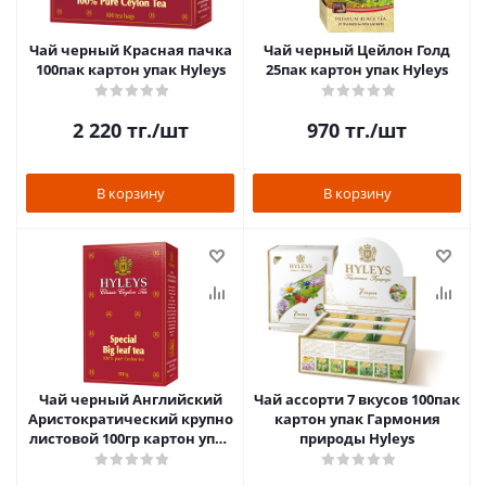
Чай черный Красная пачка
Чай черный Цейлон Голд
100пак картон упак Hyleys
25пак картон упак Hyleys
2 220
тг.
/шт
970
тг.
/шт
В корзину
В корзину
Чай черный Английский
Чай ассорти 7 вкусов 100пак
Аристократический крупно
картон упак Гармония
листовой 100гр картон упак
природы Hyleys
Hyleys