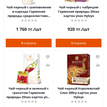
Чай черный с шиповником
Чай черный с чабрецом
и каркадэ Гармония
Гармония природы 25пак
природы среднелистовой
картон упак Hyleys
100гр картон упак Hyleys
1 760
тг.
/шт
920
тг.
/шт
В корзину
В корзину
Чай черный и зеленый с
Чай черный Королевский
гранатом Гармония
Слон 200гр картон упак
природы 25пак картон упак
Hyleys
Hyleys