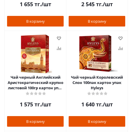
1 655
тг.
/шт
2 545
тг.
/шт
В корзину
В корзину
Чай черный Английский
Чай черный Королевский
Аристократический крупно
Слон 100пак картон упак
листовой 100гр картон упак
Hyleys
Hyleys
1 575
тг.
/шт
1 640
тг.
/шт
В корзину
В корзину