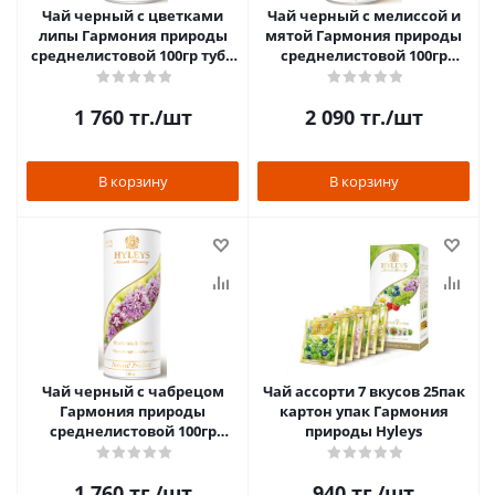
Чай черный с цветками
Чай черный с мелиссой и
липы Гармония природы
мятой Гармония природы
среднелистовой 100гр туба
среднелистовой 100гр
Hyleys
картон туба Hyleys
1 760
тг.
/шт
2 090
тг.
/шт
В корзину
В корзину
Чай черный с чабрецом
Чай ассорти 7 вкусов 25пак
Гармония природы
картон упак Гармония
среднелистовой 100гр
природы Hyleys
картон туба Hyleys
1 760
тг.
/шт
940
тг.
/шт