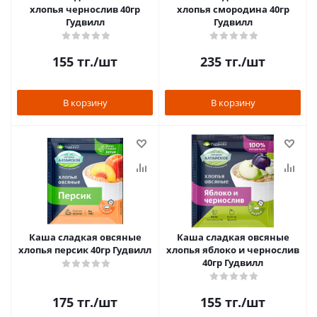
хлопья чернослив 40гр
хлопья смородина 40гр
Гудвилл
Гудвилл
155
тг.
/шт
235
тг.
/шт
В корзину
В корзину
Каша сладкая овсяные
Каша сладкая овсяные
хлопья персик 40гр Гудвилл
хлопья яблоко и чернослив
40гр Гудвилл
175
тг.
/шт
155
тг.
/шт