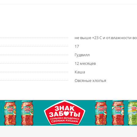
не выше +23 C и от.влажности в
17
Гудвилл
12 месяцев
Каша
Овсяные хлопья