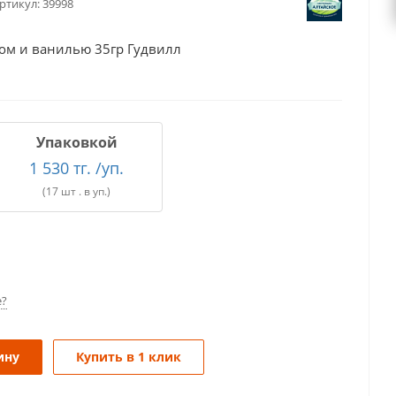
ртикул:
39998
мом и ванилью 35гр Гудвилл
Упаковкой
1 530 тг. /уп.
(17 шт . в уп.)
е?
ину
Купить в 1 клик