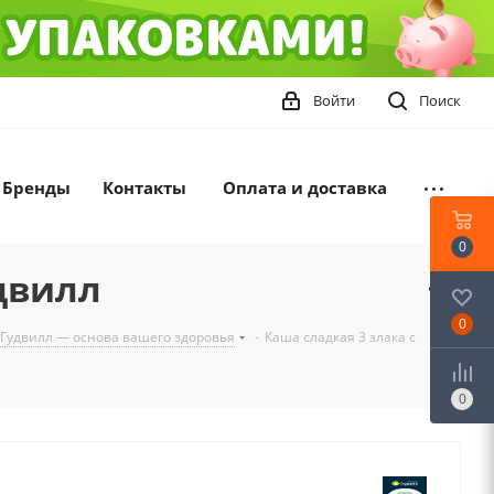
Войти
Поиск
Бренды
Контакты
Оплата и доставка
0
двилл
0
 Гудвилл — основа вашего здоровья
-
Каша сладкая 3 злака с
0