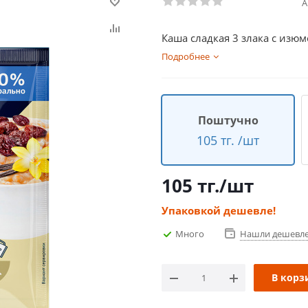
А
Каша сладкая 3 злака с изю
Подробнее
Поштучно
105 тг. /шт
105
тг.
/шт
Упаковкой дешевле!
Много
Нашли дешевл
В корз