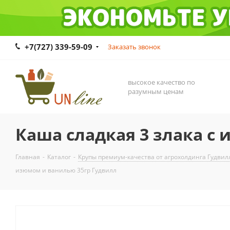
+7(727) 339-59-09
Заказать звонок
высокое качество по
разумным ценам
Каша сладкая 3 злака с
Главная
-
Каталог
-
Крупы премиум-качества от агрохолдинга Гудвил
изюмом и ванилью 35гр Гудвилл