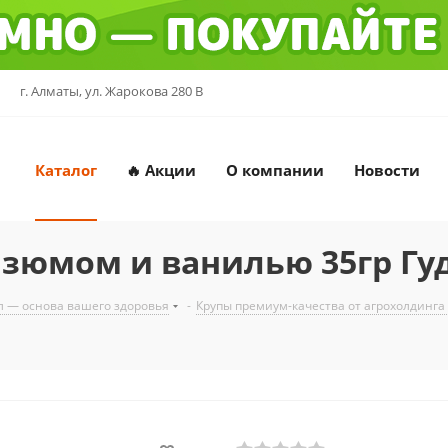
г. Алматы, ул. Жарокова 280 В
Каталог
🔥 Акции
О компании
Новости
 изюмом и ванилью 35гр Гу
л — основа вашего здоровья
-
Крупы премиум-качества от агрохолдинга