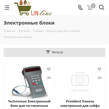
0
Электронные блоки
Главная
-
Каталог
-
Сейфы
-
Фурнитура для сейфов
-
Электронные блоки
Фильтр
Technomax Электронный
President Панель
блок для гостиничных
электронная для сейфа