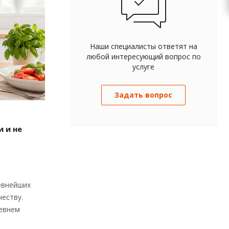
Наши специалисты ответят на
любой интересующий вопрос по
услуге
Задать вопрос
 и не
евнейших
честву.
ревнем