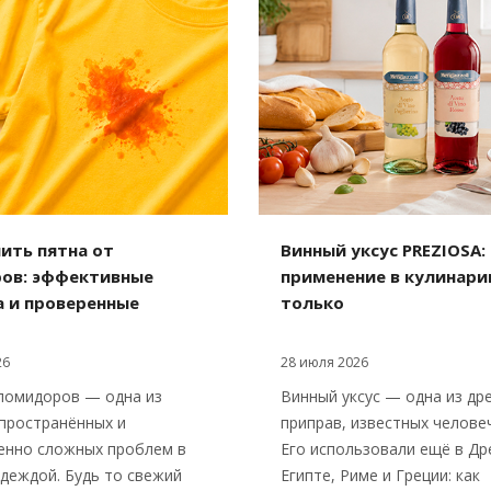
ить пятна от
Винный уксус PREZIOSA:
ов: эффективные
применение в кулинарии
а и проверенные
только
26
28 июля 2026
помидоров — одна из
Винный уксус — одна из др
пространённых и
приправ, известных челове
енно сложных проблем в
Его использовали ещё в Д
одеждой. Будь то свежий
Египте, Риме и Греции: как