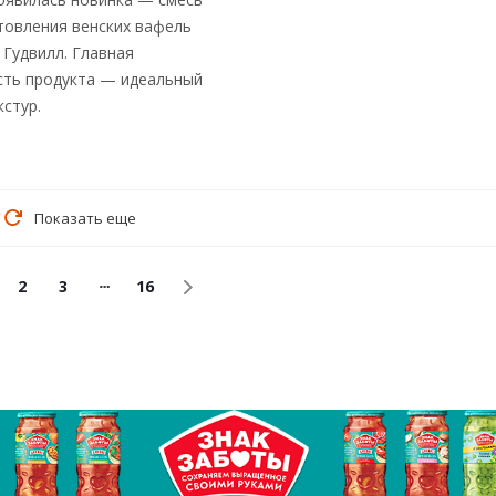
товления венских вафель
 Гудвилл. Главная
ть продукта — идеальный
кстур.
Показать еще
2
3
16