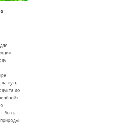
 о
 для
ающим
оду
ыре
шла путь
одукта до
зелёной»
то
ет быть
 природы.