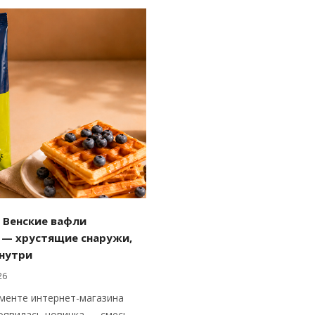
 Венские вафли
 — хрустящие снаружи,
внутри
26
менте интернет-магазина
 появилась новинка — смесь