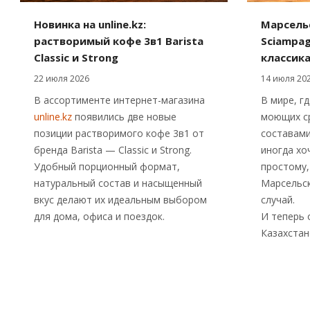
Новинка на unline.kz:
Марсельс
растворимый кофе 3в1 Barista
Sciampag
Classic и Strong
классик
22 июля 2026
14 июля 20
В ассортименте интернет-магазина
В мире, г
unline.kz
появились две новые
моющих ср
позиции растворимого кофе 3в1 от
составами
бренда Barista — Classic и Strong.
иногда хо
Удобный порционный формат,
простому,
натуральный состав и насыщенный
Марсельс
вкус делают их идеальным выбором
случай.
для дома, офиса и поездок.
И теперь 
Казахстан