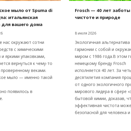
кое мыло от Spuma di
Frosch — 40 лет заботы
na: итальянская
чистоте и природе
а для вашего дома
26
8 июля 2026
де нас окружают сотни
Экологичная альтернатива
едств с химическими
гармонии с собой и окруж
 и яркими упаковками,
миром с 1986 года.В этом г
чется вернуться к чему-то
немецкому бренду Frosch
 проверенному веками.
исполняется 40 лет. За чет
кое мыло — именно такой
десятилетия компания про
от одного экологичного пр
оно появилось в
мирового лидера в сфере «
е.
бытовой химии, доказав, ч
эффективная чистота мож
безопасной для человека и