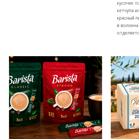
кусочек т
кетчупа и
красный п
в волокна 
отделяетс