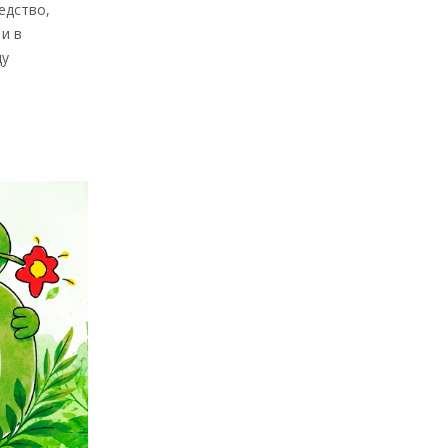
едство,
и в
ду