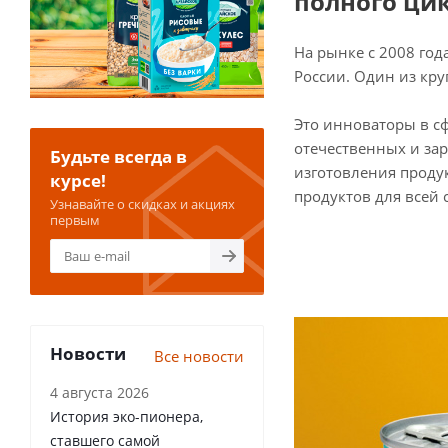
полного ци
На рынке с 2008 го
России. Один из кр
Это инноваторы в с
отечественных и за
Будьте всегда в
изготовления проду
курсе!
продуктов для всей 
Узнавайте о скидках и акциях
первым
Новости
Все новости
4 августа 2026
История эко-пионера,
ставшего самой