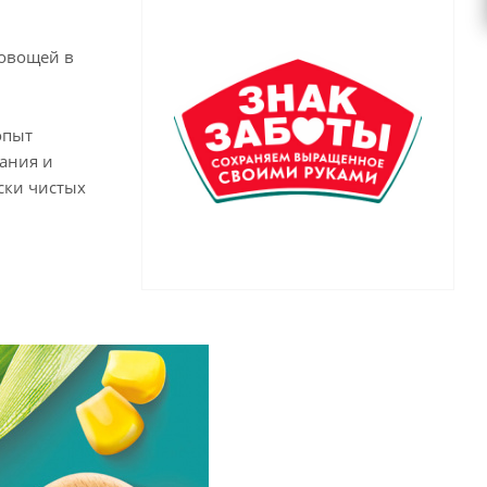
 овощей в
опыт
ания и
ски чистых