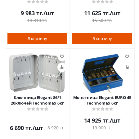
9 983
тг.
/шт
11 625
тг.
/шт
13 310
тг.
15 500
тг.
В корзину
В корзину
Ключница Elegant 86/1
Монетница Elegant EURO 4E
20ключей Technomax 6кг
Technomax 6кг
14 925
тг.
/шт
6 690
тг.
/шт
8 920
тг.
19 900
тг.