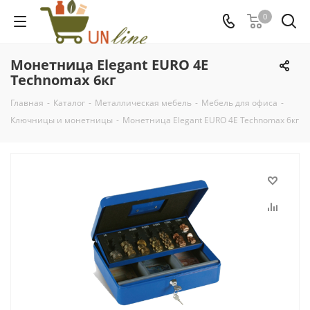
0
Монетница Elegant EURO 4E
Technomax 6кг
Главная
-
Каталог
-
Металлическая мебель
-
Мебель для офиса
-
Ключницы и монетницы
-
Монетница Elegant EURO 4E Technomax 6кг