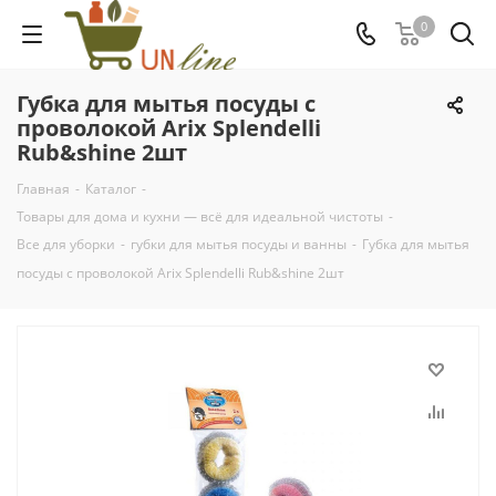
0
Губка для мытья посуды с
проволокой Arix Splendelli
Rub&shine 2шт
Главная
-
Каталог
-
Товары для дома и кухни — всё для идеальной чистоты
-
Все для уборки
-
губки для мытья посуды и ванны
-
Губка для мытья
посуды с проволокой Arix Splendelli Rub&shine 2шт