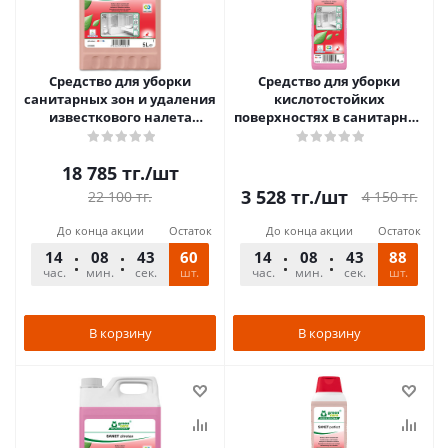
Средство для уборки
Средство для уборки
санитарных зон и удаления
кислотостойких
известкового налета
поверхностях в санитарной
5000мл Sanet Perfect Green
зоне 1000мл Sanet zitrotan
Care
Green Care
18 785
тг.
/шт
3 528
тг.
/шт
4 150
тг.
22 100
тг.
До конца акции
Остаток
До конца акции
Остаток
14
08
42
60
14
08
42
88
час.
мин.
сек.
шт.
час.
мин.
сек.
шт.
В корзину
В корзину