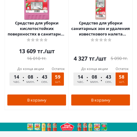
Средство для уборки
Средство для уборки
кислотостойких
санитарных зон и удаления
поверхностях в санитарной
известкового налета
зоне 5000мл Sanet zitrotan
1000мл Sanet perfect Green
Green Care
Care
13 609
тг.
/шт
4 327
тг.
/шт
5 090
тг.
16 010
тг.
До конца акции
Остаток
До конца акции
Остаток
14
08
42
59
14
08
42
58
час.
мин.
сек.
шт.
час.
мин.
сек.
шт.
В корзину
В корзину