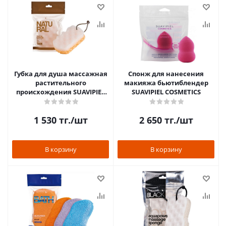
Губка для душа массажная
Спонж для нанесения
растительного
макияжа бьютиблендер
происхождения SUAVIPIEL
SUAVIPIEL COSMETICS
NATURAL
1 530
тг.
/шт
2 650
тг.
/шт
В корзину
В корзину