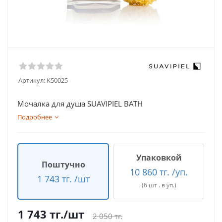
Артикул:
K50025
Мочалка для душа SUAVIPIEL BATH
Подробнее
Упаковкой
Поштучно
10 860 тг. /уп.
1 743 тг. /шт
(6 шт . в уп.)
1 743
тг.
/шт
2 050
тг.