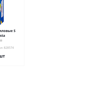
иловые S
sta
л: 828574
шт