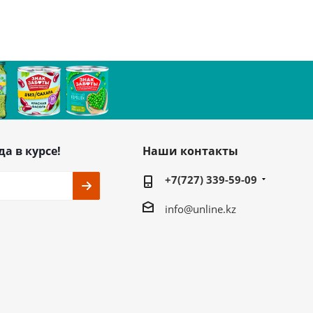
да в курсе!
Наши контакты
+7(727) 339-59-09
info@unline.kz
ь на связи
г. Алматы, ул.
Жарокова 280 В