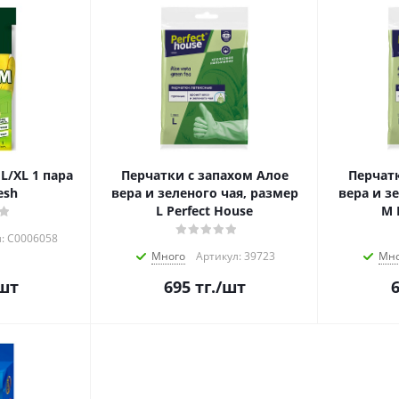
L/XL 1 пара
Перчатки с запахом Алое
Перчатк
esh
вера и зеленого чая, размер
вера и з
L Perfect House
М 
: С0006058
Много
Артикул: 39723
Мно
шт
695
тг.
/шт