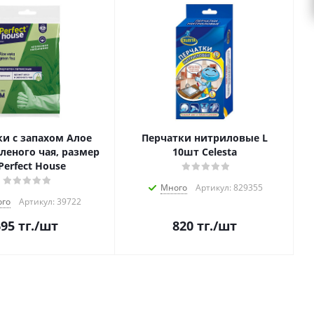
и с запахом Алое
Перчатки нитриловые L
еленого чая, размер
10шт Celesta
Perfect House
Много
Артикул: 829355
го
Артикул: 39722
695
тг.
/шт
820
тг.
/шт