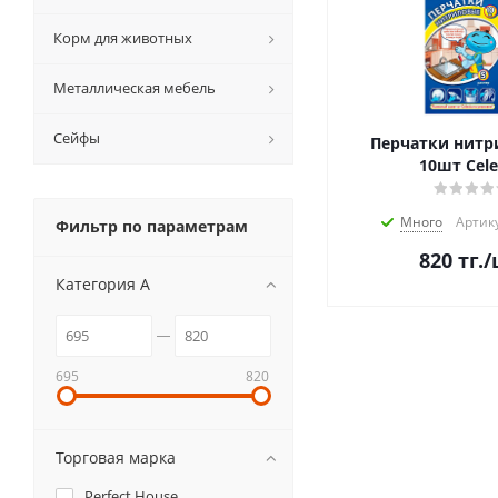
Корм для животных
Металлическая мебель
Сейфы
Перчатки нитр
10шт Cele
Много
Артику
Фильтр по параметрам
820
тг.
/
Категория А
695
820
Торговая марка
Perfect House