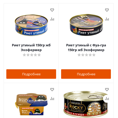
Риет утиный 150гр жб
Риет утиный с Фуа-гра
Экофермер
150гр жб Экофермер
Подробнее
Подробнее