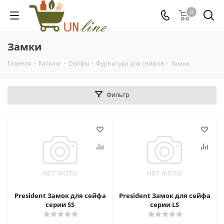
0
Замки
Главная
-
Каталог
-
Сейфы
-
Фурнитура для сейфов
-
Замки
Фильтр
President Замок для сейфа
President Замок для сейфа
серии SS
серии LS