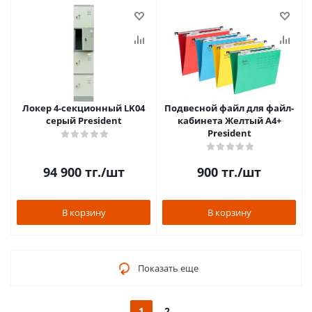
Локер 4-секционный LK04
Подвесной файл для файл-
серый President
кабинета Желтый A4+
President
94 900
тг.
/шт
900
тг.
/шт
В корзину
В корзину
Показать еще
1
2