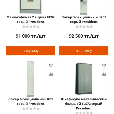
Файл-кабинет 2 ящика FC02
Локер 3-секционный LK03
серый President
серый President
91 000
тг.
/шт
92 500
тг.
/шт
В корзину
В корзину
Локер 1-секционный LK01
Шкаф-купе металический
серый President
большой SLS72 серый
President