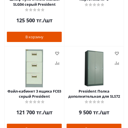
SLG04 серый President
125 500
тг.
/шт
В корзину
Файл-кабинет 3 ящика FC03
President Полка
серый President
дополнительная для SLS72
121 700
тг.
/шт
9 500
тг.
/шт