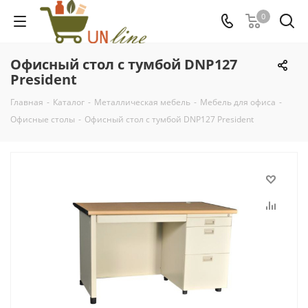
0
Офисный стол с тумбой DNP127
President
Главная
-
Каталог
-
Металлическая мебель
-
Мебель для офиса
-
Офисные столы
-
Офисный стол с тумбой DNP127 President