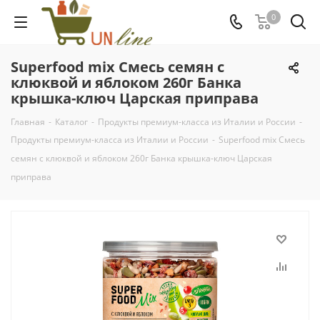
0
Superfood mix Смесь семян с
клюквой и яблоком 260г Банка
крышка-ключ Царская приправа
Главная
-
Каталог
-
Продукты премиум-класса из Италии и России
-
Продукты премиум-класса из Италии и России
-
Superfood mix Смесь
семян с клюквой и яблоком 260г Банка крышка-ключ Царская
приправа