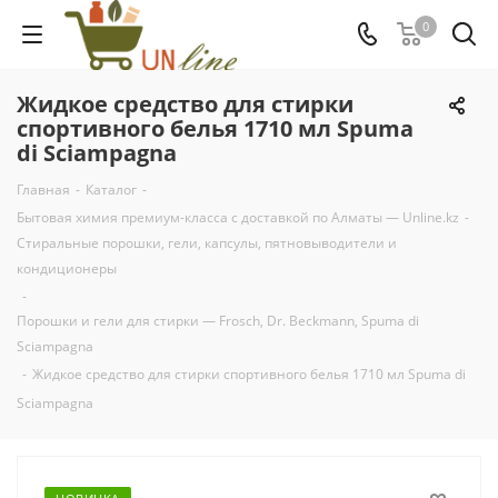
0
Жидкое средство для стирки
cпортивного белья 1710 мл Spuma
di Sciampagna
Главная
-
Каталог
-
Бытовая химия премиум-класса с доставкой по Алматы — Unline.kz
-
Стиральные порошки, гели, капсулы, пятновыводители и
кондиционеры
-
Порошки и гели для стирки — Frosch, Dr. Beckmann, Spuma di
Sciampagna
-
Жидкое средство для стирки cпортивного белья 1710 мл Spuma di
Sciampagna