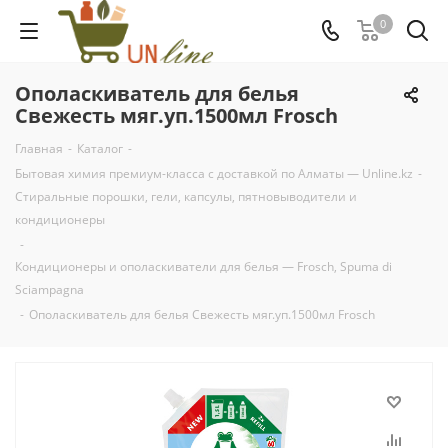
0
Ополаскиватель для белья
Свежесть мяг.уп.1500мл Frosch
Главная
-
Каталог
-
Бытовая химия премиум-класса с доставкой по Алматы — Unline.kz
-
Стиральные порошки, гели, капсулы, пятновыводители и
кондиционеры
-
Кондиционеры и ополаскиватели для белья — Frosch, Spuma di
Sciampagna
-
Ополаскиватель для белья Свежесть мяг.уп.1500мл Frosch