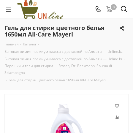
0
Гель для стирки цветного белья
1650мл All-Care Mayeri
Главная
-
Каталог
-
Бытовая химия премиум-класса с доставкой по Алматы — Unline.kz
-
Бытовая химия премиум-класса с доставкой по Алматы — Unline.kz
-
Порошки и гели для стирки — Frosch, Dr. Beckmann, Spuma di
Sciampagna
-
Гель для стирки цветного белья 1650мл All-Care Mayeri