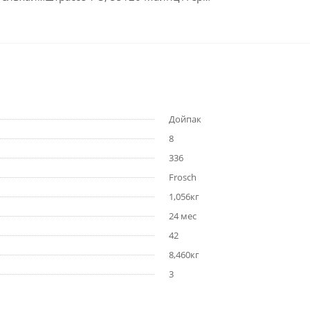
Дойпак
8
336
Frosch
1,056кг
24 мес
42
8,460кг
3