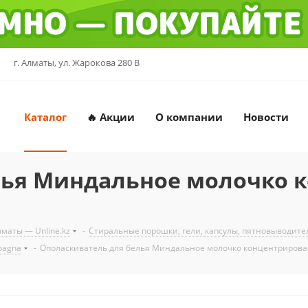
г. Алматы, ул. Жарокова 280 В
Каталог
🔥 Акции
О компании
Новости
лья Миндальное молочко 
маты — Unline.kz
-
Стиральные порошки, гели, капсулы, пятновыводит
pagna
-
Ополаскиватель для белья Миндальное молочко концентрирован