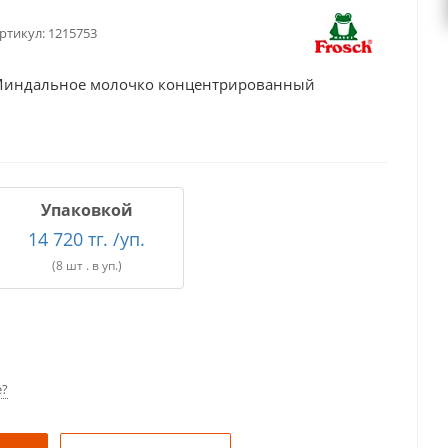
ртикул:
1215753
 Миндальное молочко концентрированный
Упаковкой
14 720 тг. /уп.
(8 шт . в уп.)
е?