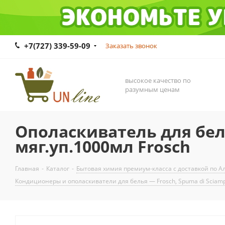
+7(727) 339-59-09
Заказать звонок
высокое качество по
разумным ценам
Ополаскиватель для бе
мяг.уп.1000мл Frosch
Главная
-
Каталог
-
Бытовая химия премиум-класса с доставкой по Ал
Кондиционеры и ополаскиватели для белья — Frosch, Spuma di Sciam