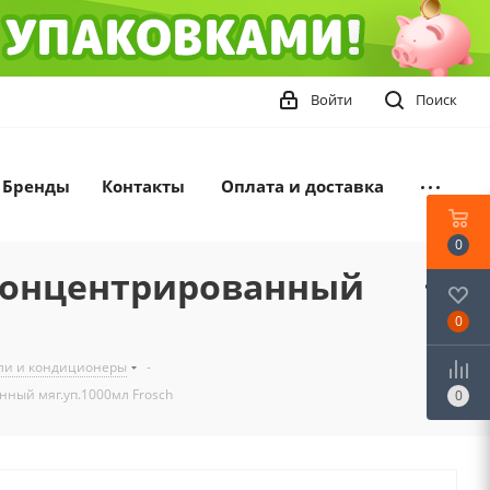
Войти
Поиск
Бренды
Контакты
Оплата и доставка
0
концентрированный
0
ели и кондиционеры
-
ный мяг.уп.1000мл Frosch
0