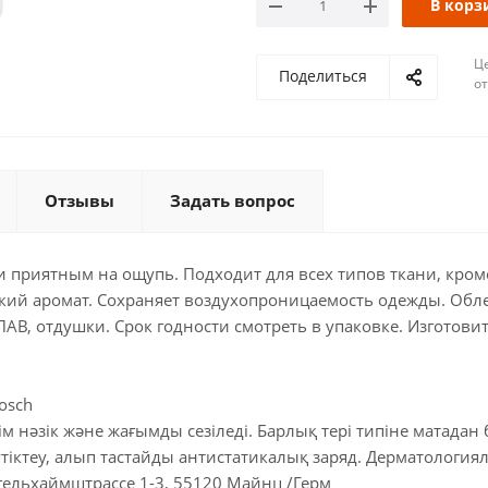
В корз
Ц
Поделиться
о
Отзывы
Задать вопрос
 приятным на ощупь. Подходит для всех типов ткани, кроме
кий аромат. Сохраняет воздухопроницаемость одежды. Обле
ПАВ, отдушки. Срок годности смотреть в упаковке. Изготови
osch
м нәзік және жағымды сезіледі. Барлық тері типіне матадан б
тіктеу, алып тастайды антистатикалық заряд. Дерматологи
гельхаймштрассе 1-3, 55120 Майнц /Герм