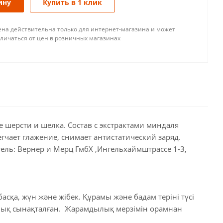
ину
Купить в 1 клик
ена действительна только для интернет-магазина и может
тличаться от цен в розничных магазинах
 шерсти и шелка. Состав с экстрактами миндаля
гчает глажение, снимает антистатический заряд.
тель: Вернер и Мерц ГмбХ ,Ингельхаймштрассе 1-3,
асқа, жүн және жібек. Құрамы және бадам теріні түсі
ялық сынақталған. Жарамдылық мерзімін орамнан