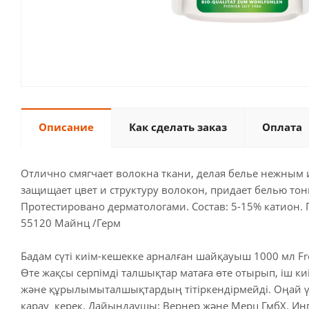
Описание
Как сделать заказ
Оплата
Отлично смягчает волокна ткани, делая белье нежным и
защищает цвет и структуру волокон, придает белью тон
Протестировано дерматологами. Состав: 5-15% катион. 
55120 Майнц /Герм
Бадам сүті киім-кешекке арналған шайқауыш 1000 мл Fr
Өте жақсы серпімді талшықтар матаға өте отырып, іш киі
және құрылымыталшықтардың тітіркендірмейді. Оңай ү
қарау керек. Дайындаушы: Вернер және Мерц ГмбХ, Ин