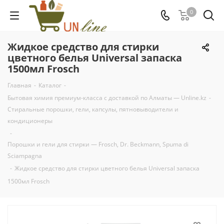
0
Жидкое средство для стирки
цветного белья Universal запаска
1500мл Frosch
Главная
-
Каталог
-
Бытовая химия премиум-класса с доставкой по Алматы — Unline.kz
-
Стиральные порошки, гели, капсулы, пятновыводители и
кондиционеры
-
Порошки и гели для стирки — Frosch, Dr. Beckmann, Spuma di
Sciampagna
-
Жидкое средство для стирки цветного белья Universal запаска
1500мл Frosch