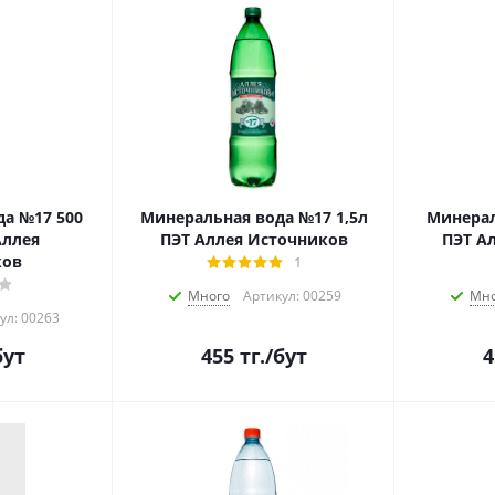
а №17 500
Минеральная вода №17 1,5л
Минерал
Аллея
ПЭТ Аллея Источников
ПЭТ А
ков
1
Много
Артикул: 00259
Мно
ул: 00263
бут
455
тг.
/бут
4