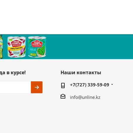
да в курсе!
Наши контакты
+7(727) 339-59-09
info@unline.kz
ь на связи
г. Алматы, ул.
Жарокова 280 В