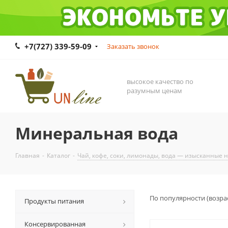
+7(727) 339-59-09
Заказать звонок
высокое качество по
разумным ценам
Минеральная вода
Главная
-
Каталог
-
Чай, кофе, соки, лимонады, вода — изысканные 
По популярности (возра
Продукты питания
Консервированная