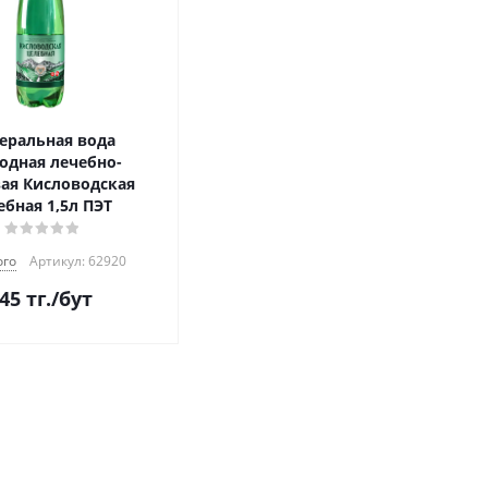
еральная вода
одная лечебно-
ая Кисловодская
ебная 1,5л ПЭТ
го
Артикул: 62920
45
тг.
/бут