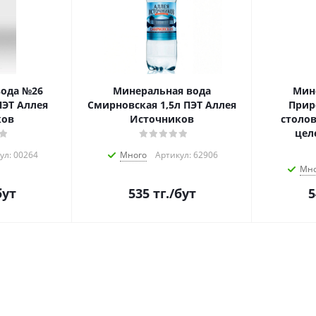
вода №26
Минеральная вода
Мин
ПЭТ Аллея
Смирновская 1,5л ПЭТ Аллея
Прир
ков
Источников
столов
цел
ул: 00264
Много
Артикул: 62906
Мно
бут
535
тг.
/бут
5