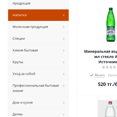
продукция
Напитки
Молочная продукция
Специи
Химия бытовая
Минеральная вод
мл стекло 
Источни
Крупы
Уход за собой
Много
Артик
520
тг.
/
Профессиональная бытовая
химия
Дом и кухня
Детям