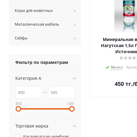
Корм для животных
Металлическая мебель
Сейфы
Минеральная 
Нагутская 1,5л 
Источни
Фильтр по параметрам
Много
Артик
Категория А
450
тг.
/
450
545
Торговая марка
Кисловодская целебная