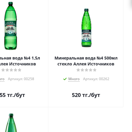
ьная вода №4 1,5л
Минеральная вода №4 500мл
ллея Источников
стекло Аллея Источников
го
Артикул: 00258
Много
Артикул: 00262
55
тг.
/бут
520
тг.
/бут