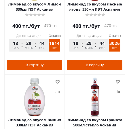
Лимонад со вкусом Лимон
Лимонад со вкусом Лесные
330мл ПЭТ Аскания
ягоды 330мл ПЭТ Аскания
400
тг.
/бут
400
тг.
/бут
470
тг.
470
тг.
До конца акции
Остаток
До конца акции
Остаток
18
29
44
1814
18
29
44
3026
час.
мин.
сек.
шт.
час.
мин.
сек.
шт.
В корзину
В корзину
Лимонад со вкусом Вишня
Лимонад со вкусом Граната
330мл ПЭТ Аскания
500мл стекло Аскания