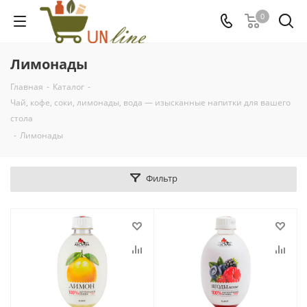
0
Лимонады
Главная
-
Каталог
-
Чай, кофе, соки, лимонады, вода — изысканные напитки для вашего
стола
-
Лимонады
Фильтр