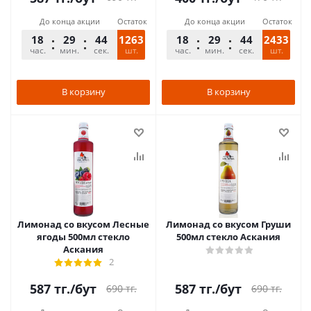
До конца акции
Остаток
До конца акции
Остаток
18
29
44
1263
18
29
44
2433
час.
мин.
сек.
шт.
час.
мин.
сек.
шт.
В корзину
В корзину
Лимонад со вкусом Лесные
Лимонад со вкусом Груши
ягоды 500мл стекло
500мл стекло Аскания
Аскания
2
587
тг.
/бут
587
тг.
/бут
690
тг.
690
тг.