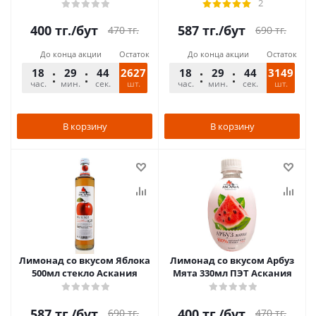
2
400
тг.
/бут
587
тг.
/бут
470
тг.
690
тг.
До конца акции
Остаток
До конца акции
Остаток
18
29
44
2627
18
29
44
3149
час.
мин.
сек.
шт.
час.
мин.
сек.
шт.
В корзину
В корзину
Лимонад со вкусом Яблока
Лимонад со вкусом Арбуз
500мл стекло Аскания
Мята 330мл ПЭТ Аскания
587
тг.
/бут
400
тг.
/бут
690
тг.
470
тг.