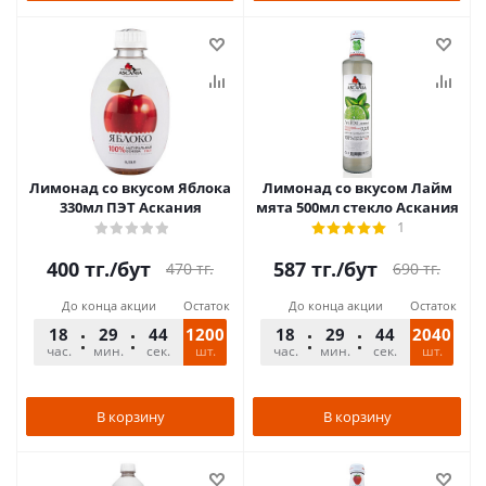
Лимонад со вкусом Яблока
Лимонад со вкусом Лайм
330мл ПЭТ Аскания
мята 500мл стекло Аскания
1
400
тг.
/бут
587
тг.
/бут
470
тг.
690
тг.
До конца акции
Остаток
До конца акции
Остаток
18
29
44
1200
18
29
44
2040
час.
мин.
сек.
шт.
час.
мин.
сек.
шт.
В корзину
В корзину