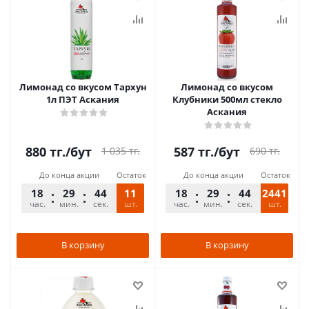
Лимонад со вкусом Тархун
Лимонад со вкусом
1л ПЭТ Аскания
Клубники 500мл стекло
Аскания
880
тг.
/бут
587
тг.
/бут
1 035
тг.
690
тг.
До конца акции
Остаток
До конца акции
Остаток
18
29
44
11
18
29
44
2441
час.
мин.
сек.
шт.
час.
мин.
сек.
шт.
В корзину
В корзину