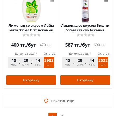
Лимонад со вкусом Лайм
Лимонад со вкусом Вишни
мята 330мл ПЭТ Аскания
500мл стекло Аскания
400
тг.
/бут
587
тг.
/бут
470
тг.
690
тг.
До конца акции
Остаток
До конца акции
Остаток
18
29
44
2983
18
29
44
2022
час.
мин.
сек.
шт.
час.
мин.
сек.
шт.
В корзину
В корзину
Показать еще