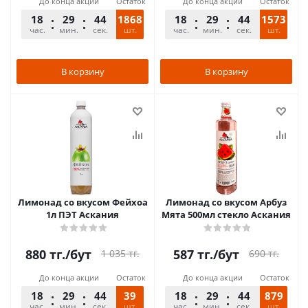
До конца акции
Остаток
До конца акции
Остаток
18
29
44
1868
18
29
44
1573
час.
мин.
сек.
шт.
час.
мин.
сек.
шт.
В корзину
В корзину
Лимонад со вкусом Фейхоа
Лимонад со вкусом Арбуз
1л ПЭТ Аскания
Мята 500мл стекло Аскания
880
тг.
/бут
587
тг.
/бут
1 035
тг.
690
тг.
До конца акции
Остаток
До конца акции
Остаток
18
29
44
39
18
29
44
879
час.
мин.
сек.
шт.
час.
мин.
сек.
шт.