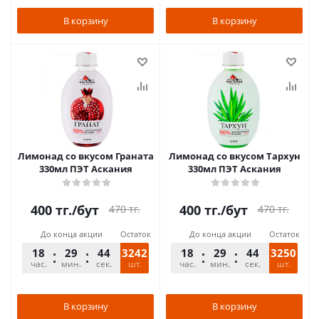
В корзину
В корзину
Лимонад со вкусом Граната
Лимонад со вкусом Тархун
330мл ПЭТ Аскания
330мл ПЭТ Аскания
400
тг.
/бут
400
тг.
/бут
470
тг.
470
тг.
До конца акции
Остаток
До конца акции
Остаток
18
29
44
3242
18
29
44
3250
час.
мин.
сек.
шт.
час.
мин.
сек.
шт.
В корзину
В корзину