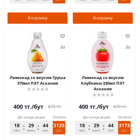
В корзину
В корзину
Лимонад со вкусом Груша
Лимонад со вкусом
370мл ПЭТ Аскания
Клубники 330мл ПЭТ
Аскания
400
тг.
/бут
400
тг.
/бут
470
тг.
470
тг.
До конца акции
Остаток
До конца акции
Остаток
18
29
44
3125
18
29
44
3173
час.
мин.
сек.
шт.
час.
мин.
сек.
шт.