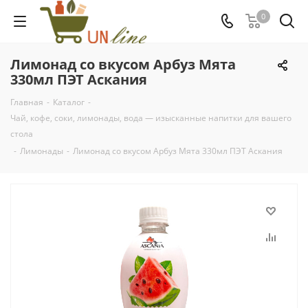
0
Лимонад со вкусом Арбуз Мята
330мл ПЭТ Аскания
Главная
-
Каталог
-
Чай, кофе, соки, лимонады, вода — изысканные напитки для вашего
стола
-
Лимонады
-
Лимонад со вкусом Арбуз Мята 330мл ПЭТ Аскания