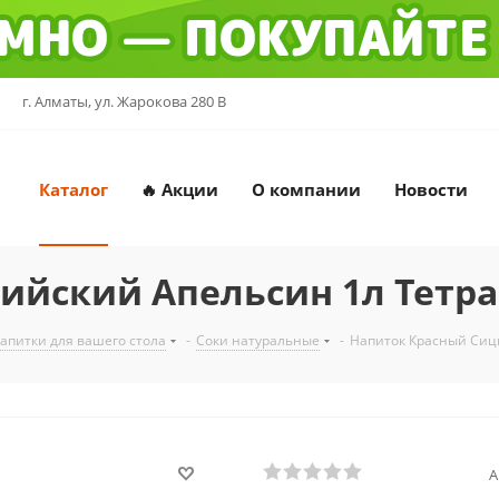
г. Алматы, ул. Жарокова 280 В
Каталог
🔥 Акции
О компании
Новости
ийский Апельсин 1л Тетр
напитки для вашего стола
-
Соки натуральные
-
Напиток Красный Сиц
А