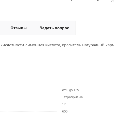
о
Отзывы
Задать вопрос
ор кислотности лимонная кислота, краситель натуральнй к
от 0 до +25
Тетрапризма
12
600