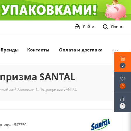
Войти
Поиск
Бренды
Контакты
Оплата и доставка
0
апризма SANTAL
0
илийский Апельсин 1л Тетрапризма SANTAL
0
ртикул:
547750