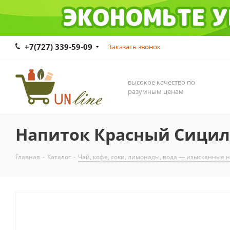
+7(727) 339-59-09
Заказать звонок
высокое качество по
разумным ценам
Напиток Красный Сицил
Главная
-
Каталог
-
Чай, кофе, соки, лимонады, вода — изысканные 