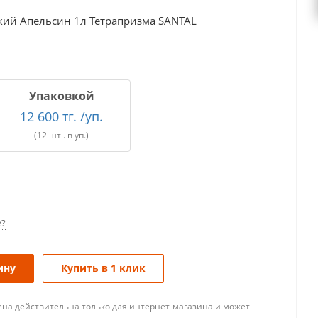
ий Апельсин 1л Тетрапризма SANTAL
Упаковкой
12 600 тг. /уп.
(12 шт . в уп.)
е?
ину
Купить в 1 клик
ена действительна только для интернет-магазина и может