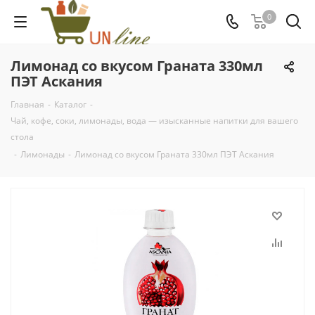
0
Лимонад со вкусом Граната 330мл
ПЭТ Аскания
Главная
-
Каталог
-
Чай, кофе, соки, лимонады, вода — изысканные напитки для вашего
стола
-
Лимонады
-
Лимонад со вкусом Граната 330мл ПЭТ Аскания