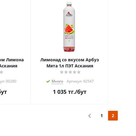
сом Лимона
Лимонад со вкусом Арбуз
Аскания
Мята 1л ПЭТ Аскания
ул: 00280
Много
Артикул: 92547
бут
1 035
тг.
/бут
1
2