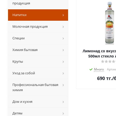
продукция
Напитки
Молочная продукция
Специи
Химия бытовая
Лимонад со вку
500мл стекло 
Крупы
Много
Артик
Уход за собой
690
тг.
/
Профессиональная бытовая
химия
Дом и кухня
Детям