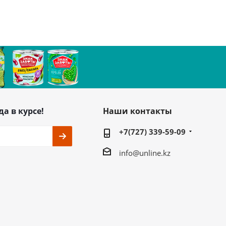
да в курсе!
Наши контакты
+7(727) 339-59-09
info@unline.kz
ь на связи
г. Алматы, ул.
Жарокова 280 В