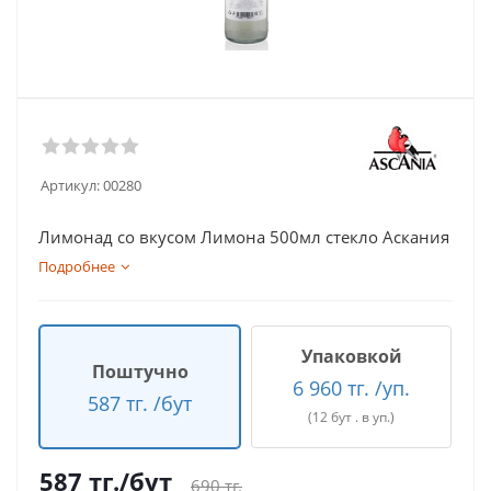
Артикул:
00280
Лимонад со вкусом Лимона 500мл стекло Аскания
Подробнее
Упаковкой
Поштучно
6 960 тг. /уп.
587 тг. /бут
(12 бут . в уп.)
587
тг.
/бут
690
тг.