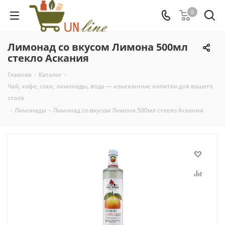
0
Лимонад со вкусом Лимона 500мл
стекло Аскания
Главная
-
Каталог
-
Чай, кофе, соки, лимонады, вода — изысканные напитки для вашего
стола
-
Лимонады
-
Лимонад со вкусом Лимона 500мл стекло Аскания