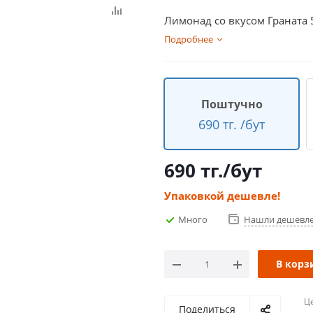
Лимонад со вкусом Граната 
Подробнее
Поштучно
690 тг. /бут
690
тг.
/бут
Упаковкой дешевле!
Много
Нашли дешевл
В корз
Ц
Поделиться