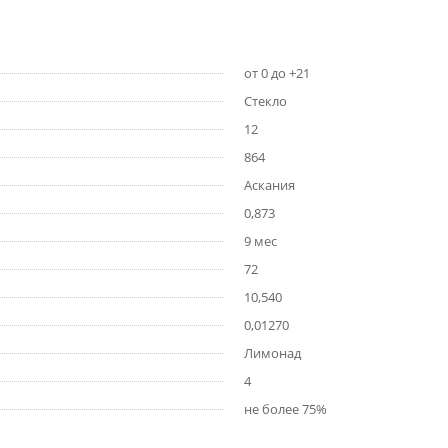
от 0 до +21
Стекло
12
864
Аскания
0,873
9 мес
72
10,540
0,01270
Лимонад
4
не более 75%