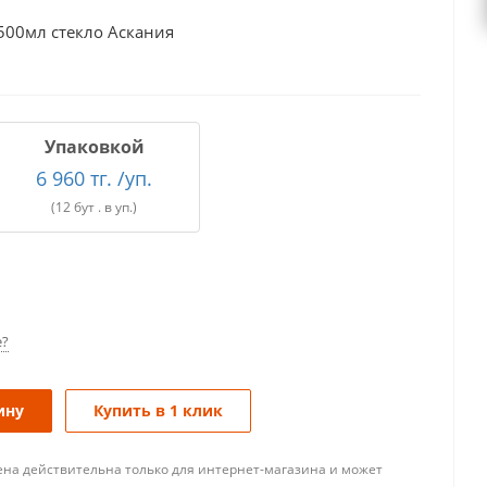
500мл стекло Аскания
Упаковкой
6 960 тг. /уп.
(12 бут . в уп.)
е?
ину
Купить в 1 клик
ена действительна только для интернет-магазина и может