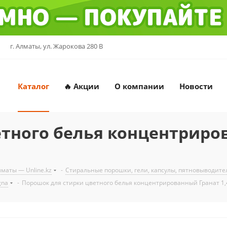
г. Алматы, ул. Жарокова 280 В
Каталог
🔥 Акции
О компании
Новости
тного белья концентриров
маты — Unline.kz
-
Стиральные порошки, гели, капсулы, пятновыводит
gna
-
Порошок для стирки цветного белья концентрированный Гранат 1,4