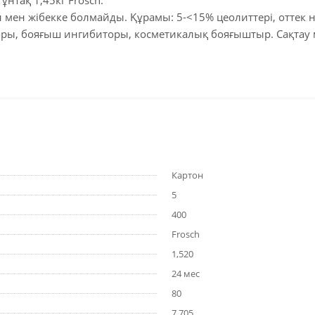
ұнтақ 1,45кг Frosch.
н мен жібекке болмайды. Құрамы: 5-<15% цеолиттері, оттек не
торы, бояғыш ингибиторы, косметикалық бояғыштыр. Сақтау 
Картон
5
400
Frosch
1,520
24 мес
80
7,705