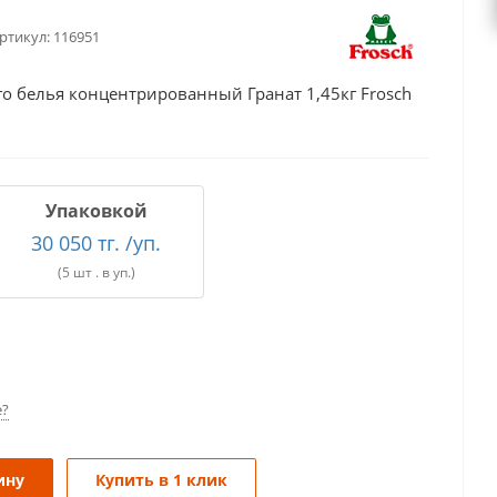
ртикул:
116951
о белья концентрированный Гранат 1,45кг Frosch
Упаковкой
30 050 тг. /уп.
(5 шт . в уп.)
е?
ину
Купить в 1 клик