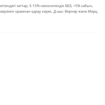
гізіндегі заттар, 5-15% неионогендік ББЗ, <5% сабын,
мерзімін орамнан қарау керек. Д-шы: Вернер және Мерц