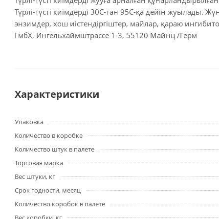
Түрлі-түсті киімдерді жууға арналған құнарландырылған 
Түрлі-түсті киімдерді 30С-тан 95С-қа дейін жуылады. Жү
энзимдер, хош иістендіргіштер, майлар, қараю ингиби
ГмбХ, Ингельхаймштрассе 1-3, 55120 Майнц /Герм
Характеристики
Упаковка
Количество в коробке
Количество штук в палете
Торговая марка
Вес штуки, кг
Срок годности, месяц
Количество коробок в палете
Вес коробки, кг