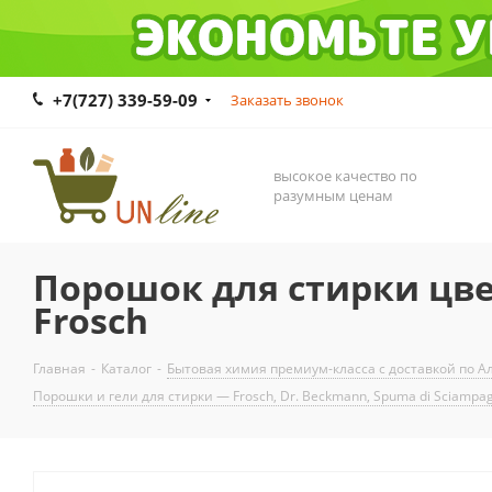
+7(727) 339-59-09
Заказать звонок
высокое качество по
разумным ценам
Порошок для стирки цве
Frosch
Главная
-
Каталог
-
Бытовая химия премиум-класса с доставкой по Ал
Порошки и гели для стирки — Frosch, Dr. Beckmann, Spuma di Sciampa