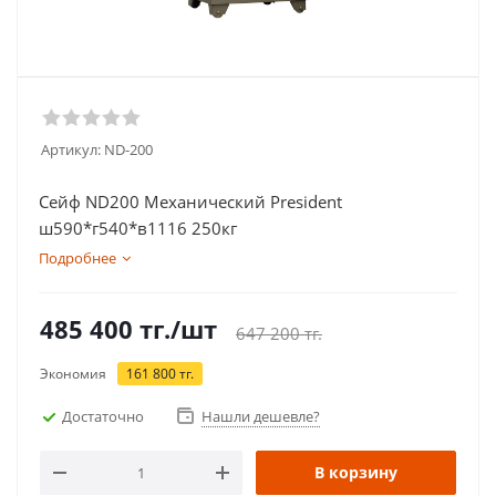
Артикул:
ND-200
Сейф ND200 Механический President
ш590*г540*в1116 250кг
Подробнее
485 400
тг.
/шт
647 200
тг.
Экономия
161 800
тг.
Достаточно
Нашли дешевле?
В корзину