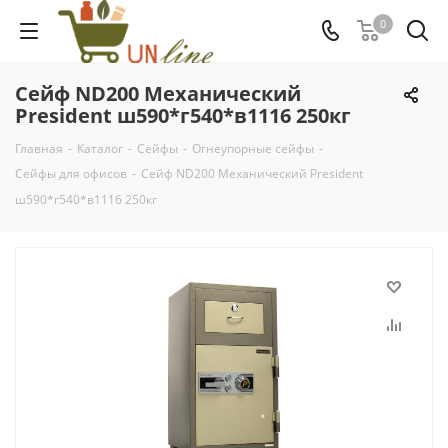
0
Сейф ND200 Механический
President ш590*г540*в1116 250кг
Главная
-
Каталог
-
Сейфы
-
Огнеупорные сейфы
-
Сейфы для офисов
-
Сейф ND200 Механический President
ш590*г540*в1116 250кг