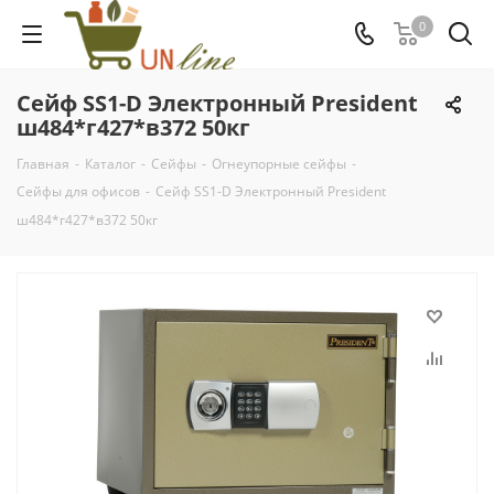
0
Сейф SS1-D Электронный President
ш484*г427*в372 50кг
Главная
-
Каталог
-
Сейфы
-
Огнеупорные сейфы
-
Сейфы для офисов
-
Сейф SS1-D Электронный President
ш484*г427*в372 50кг