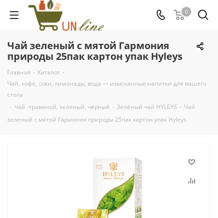
0
Чай зеленый с мятой Гармония
природы 25пак картон упак Hyleys
Главная
-
Каталог
-
Чай, кофе, соки, лимонады, вода — изысканные напитки для вашего
стола
-
Чай -травяной, зелёный, чёрный
-
Зелёный чай HYLEYS
-
Чай
зеленый с мятой Гармония природы 25пак картон упак Hyleys