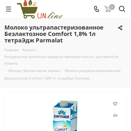
0
Молоко ультрапастеризованное
Безлактозное Comfort 1,8% 1л
тетраЭдж Parmalat
Главная
-
Каталог
-
Натуральные молочные продукты премиум-класса с доставкой по
Алматы
-
Молоко, безлактозное молоко
-
Молоко ультрапастеризованное
Безлактозное Comfort 1,8% 1л тетраЭдж Parmalat