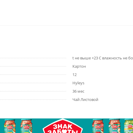
t не выше +23 C влажность не б
Картон
12
Hyleys
36 мес
Чай Листовой