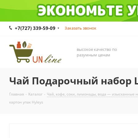
+7(727) 339-59-09
Заказать звонок
высокое качество по
разумным ценам
Чай Подарочный набор Цв
Главная
-
Каталог
-
Чай, кофе, соки, лимонады, вода — изысканные 
картон упак Hyleys