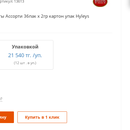
ртикул:
13613
 Ассорти 36пак х 2гр картон упак Hyleys
Упаковкой
21 540 тг. /уп.
(12 шт . в уп.)
е?
ину
Купить в 1 клик