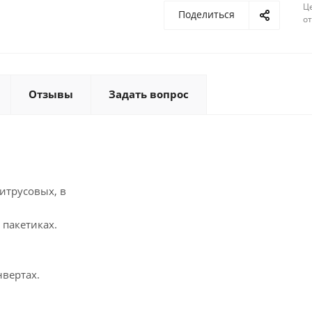
Ц
Поделиться
о
Отзывы
Задать вопрос
итрусовых, в
 пакетиках.
нвертах.