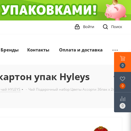
Войти
Поиск
Бренды
Контакты
Оплата и доставка
0
картон упак Hyleys
0
 чай HYLEYS
-
Чай Подарочный набор Цветы Ассорти 36пак х 2гр
0