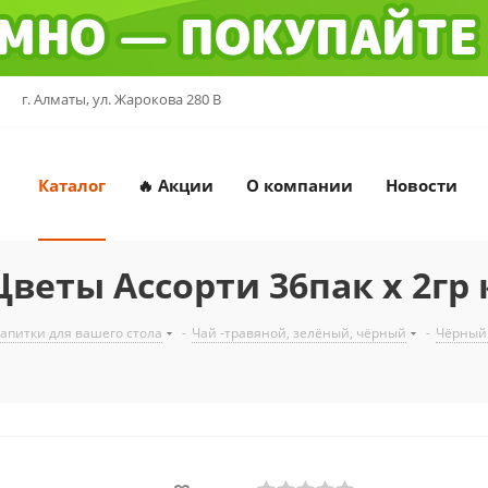
г. Алматы, ул. Жарокова 280 В
Каталог
🔥 Акции
О компании
Новости
еты Ассорти 36пак х 2гр 
напитки для вашего стола
-
Чай -травяной, зелёный, чёрный
-
Чёрный