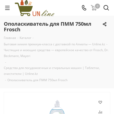
0
Ополаскиватель для ПММ 750мл
Frosch
Главная
-
Каталог
-
Бытовая химия премиум-класса с доставкой по Алматы — Unline.kz
-
Чистящие и моющие средства — европейское качество от Frosch, Dr.
Beckmann, Mayeri
-
Средства для посудомоечных и стиральных машин | Таблетки,
очистители | Unline.kz
-
Ополаскиватель для ПММ 750мл Frosch