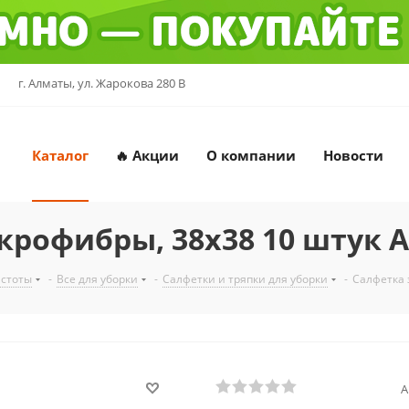
г. Алматы, ул. Жарокова 280 В
Каталог
🔥 Акции
О компании
Новости
крофибры, 38х38 10 штук A
истоты
-
Все для уборки
-
Салфетки и тряпки для уборки
-
Салфетка 
А