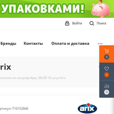
Войти
Поиск
Бренды
Контакты
Оплата и доставка
0
rix
0
зеленая из микрофибры, 38х38 10 штук Arix
0
ртикул:
T10152846