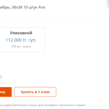
ибры, 38х38 10 штук Arix
Упаковкой
112 000 тг. /уп.
(10 шт . в уп.)
е?
ину
Купить в 1 клик
ена действительна только для интернет-магазина и может