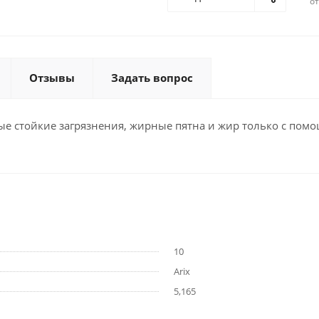
о
Отзывы
Задать вопрос
ые стойкие загрязнения, жирные пятна и жир только с пом
10
Arix
5,165