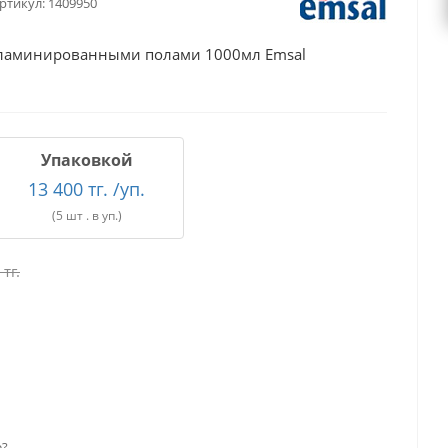
ртикул:
1409950
а ламинированными полами 1000мл Emsal
Упаковкой
13 400 тг. /уп.
(5 шт . в уп.)
тг.
е?