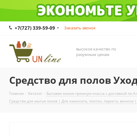
+7(727) 339-59-09
Заказать звонок
высокое качество по
разумным ценам
Средство для полов Ухо
Главная
-
Каталог
-
Бытовая химия премиум-класса с доставкой по Ал
Средства для мытья полов | Для ламината, плитки, паркета, винила | 