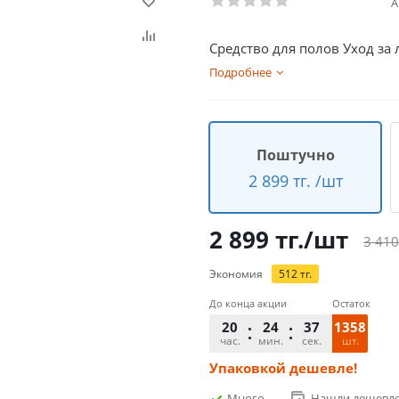
А
Средство для полов Уход з
Подробнее
Поштучно
2 899 тг. /шт
2 899
тг.
/шт
3 410
Экономия
512
тг.
До конца акции
Остаток
20
24
37
1358
час.
мин.
сек.
шт.
Упаковкой дешевле!
Много
Нашли дешевл