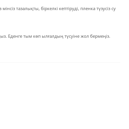
інсіз тазалықты, біркелкі кептіруді, пленка түзусіз су
ыз. Еденге тым көп ылғалдың түсуіне жол бермеңіз.