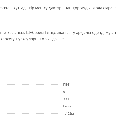
апалы күтімді, кір мен су дақтарынан қорғауды, жолақтарсыз м
 өнім қосыңыз. Шүберекті жақсылап сығу арқылы еденді жуың
т көрсету нұсқауларын орындаңыз.
ПЭТ
5
330
Emsal
1,102кг