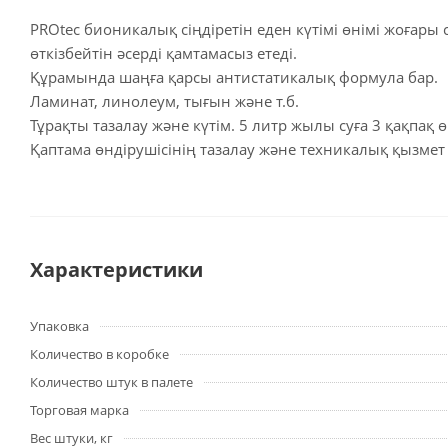
PROtec бионикалық сіңдіретін еден күтімі өнімі жоғары с
өткізбейтін әсерді қамтамасыз етеді.
Құрамында шаңға қарсы антистатикалық формула бар.
Ламинат, линолеум, тығын және т.б.
Тұрақты тазалау және күтім. 5 литр жылы суға 3 қақпақ
Қаптама өндірушісінің тазалау және техникалық қызме
Характеристики
Упаковка
Количество в коробке
Количество штук в палете
Торговая марка
Вес штуки, кг