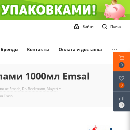
Войти
Поиск
Бренды
Контакты
Оплата и доставка
0
лами 1000мл Emsal
0
 от Frosch, Dr. Beckmann, Mayeri
-
мл Emsal
0