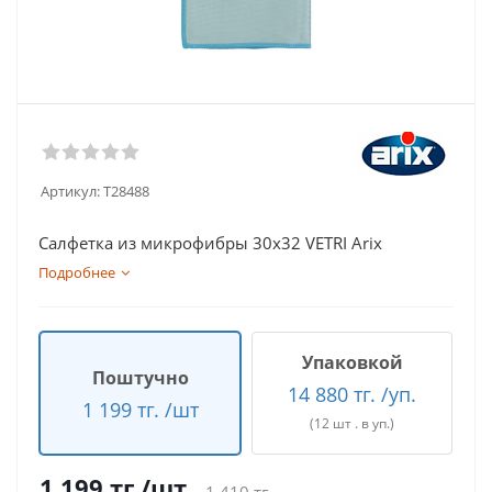
Артикул:
T28488
Салфетка из микрофибры 30х32 VETRI Arix
Подробнее
Упаковкой
Поштучно
14 880 тг. /уп.
1 199 тг. /шт
(12 шт . в уп.)
1 199
тг.
/шт