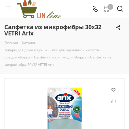
0
Салфетка из микрофибры 30х32
VETRI Arix
Главная
-
Каталог
-
Товары для дома и кухни — всё для идеальной чистоты
-
Все для уборки
-
Салфетки и тряпки для уборки
-
Салфетка из
микрофибры 30х32 VETRI Arix