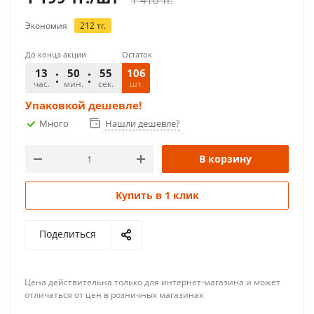
1 410
тг.
Экономия
212
тг.
До конца акции
Остаток
13
50
54
106
час.
мин.
сек.
шт.
Упаковкой дешевле!
Много
Нашли дешевле?
В корзину
Купить в 1 клик
Поделиться
Цена действительна только для интернет-магазина и может
отличаться от цен в розничных магазинах