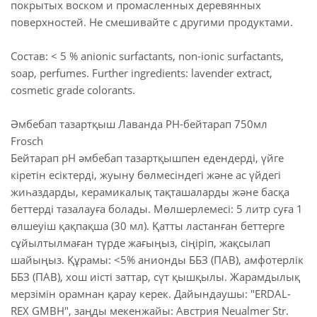
покрытых воском и промасленных деревянных
поверхностей. Не смешивайте с другими продуктами.
Состав: < 5 % anionic surfactants, non-ionic surfactants,
soap, perfumes. Further ingredients: lavender extract,
cosmetic grade colorants.
Әмбебап тазартқыш Лаванда РН-бейтарап 750мл
Frosch
Бейтарап рН әмбебап тазартқышпен едендерді, үйге
кіретін есіктерді, жуыну бөлмесіндегі және ас үйдегі
жиһаздарды, керамикалық тақташаларды және басқа
беттерді тазалауға болады. Мөлшерлемесі: 5 литр суға 1
өлшеуіш қақпақша (30 мл). Қатты ластанған беттерге
сұйылтылмаған түрде жағыңыз, сіңіріп, жақсылап
шайыңыз. Құрамы: <5% анионды ББЗ (ПАВ), амфотерлік
ББЗ (ПАВ), хош иісті заттар, сүт қышқылы. Жарамдылық
мерзімін орамнан қарау керек. Дайындаушы: "ERDAL-
REX GMBH", заңды мекенжайы: Австрия Neualmer Str.