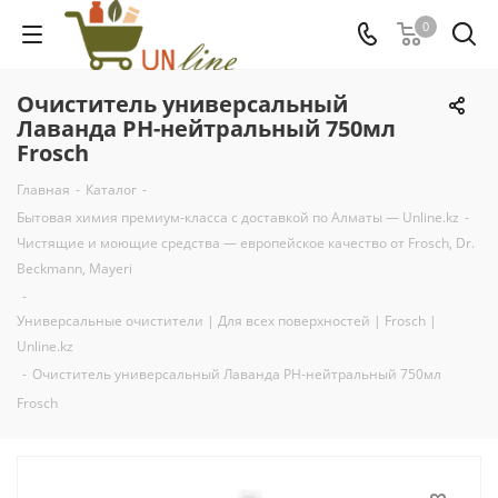
0
Очиститель универсальный
Лаванда РН-нейтральный 750мл
Frosch
Главная
-
Каталог
-
Бытовая химия премиум-класса с доставкой по Алматы — Unline.kz
-
Чистящие и моющие средства — европейское качество от Frosch, Dr.
Beckmann, Mayeri
-
Универсальные очистители | Для всех поверхностей | Frosch |
Unline.kz
-
Очиститель универсальный Лаванда РН-нейтральный 750мл
Frosch