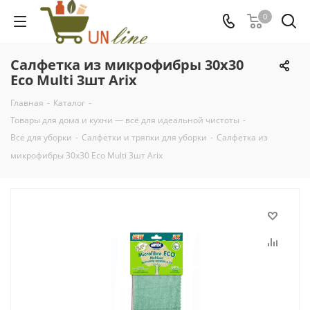
0
Салфетка из микрофибры 30х30
Eco Multi 3шт Arix
Главная
-
Каталог
-
Товары для дома и кухни — всё для идеальной чистоты
-
Все для уборки
-
Салфетки и тряпки для уборки
-
Салфетка из
микрофибры 30х30 Eco Multi 3шт Arix