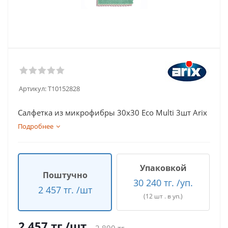
Артикул:
T10152828
Салфетка из микрофибры 30х30 Eco Multi 3шт Arix
Подробнее
Упаковкой
Поштучно
30 240 тг. /уп.
2 457 тг. /шт
(12 шт . в уп.)
2 457
тг.
/шт