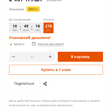
2 890
тг.
Экономия
434
тг.
До конца акции
Остаток
10
49
18
278
час.
мин.
сек.
шт.
Упаковкой дешевле!
Много
Нашли дешевле?
В корзину
Купить в 1 клик
Поделиться
Цена действительна только для интернет-магазина и может
отличаться от цен в розничных магазинах