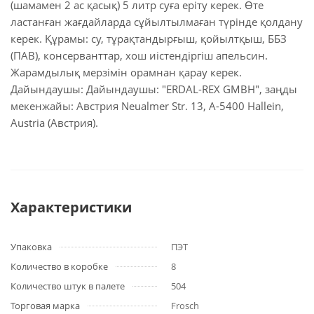
(шамамен 2 ас қасық) 5 литр суға еріту керек. Өте
ластанған жағдайларда сұйылтылмаған түрінде қолдану
керек. Құрамы: су, тұрақтандырғыш, қойылтқыш, ББЗ
(ПАВ), консерванттар, хош иістендіргіш апельсин.
Жарамдылық мерзімін орамнан қарау керек.
Дайындаушы: Дайындаушы: "ERDAL-REX GMBH", заңды
мекенжайы: Австрия Neualmer Str. 13, А-5400 Hallein,
Austria (Австрия).
Характеристики
Упаковка
ПЭТ
Количество в коробке
8
Количество штук в палете
504
Торговая марка
Frosch