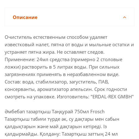
Описание
Очиститель естественным способом удаляет
известковый налет, пятна от воды и мыльные остатки и
устраняет пятна жира. Не оставляет следов.
Применение: 24мл средства (примерно 2 столовые
ложки) растворить в 5 литрах воды. При сильных
загрязнениях применять в неразбавленном виде.
Состав: вода, стабилизатор, загуститель, ПАВ,
консерванты, ароматизатор апельсин. Срок годности
смотреть на упаковке. Изготовитель: "ERDAL-REX GMBH"
Әмбебап тазартқыш Таңқурай 750мл Frosch
Тазартқыш табиғи түрде әк, су дақтары мен сабын
қалдықтарын және май дақтарын кетіреді. Із
қалдырмайды. Қолдану: Тазартқыш заттың 24 мл