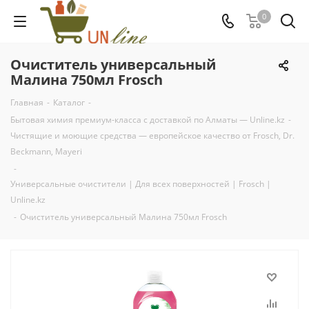
0
Очиститель универсальный
Малина 750мл Frosch
Главная
-
Каталог
-
Бытовая химия премиум-класса с доставкой по Алматы — Unline.kz
-
Чистящие и моющие средства — европейское качество от Frosch, Dr.
Beckmann, Mayeri
-
Универсальные очистители | Для всех поверхностей | Frosch |
Unline.kz
-
Очиститель универсальный Малина 750мл Frosch