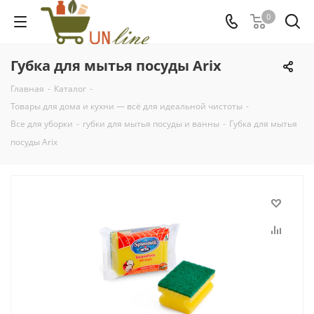
0
Губка для мытья посуды Arix
Главная
-
Каталог
-
Товары для дома и кухни — всё для идеальной чистоты
-
Все для уборки
-
губки для мытья посуды и ванны
-
Губка для мытья
посуды Arix