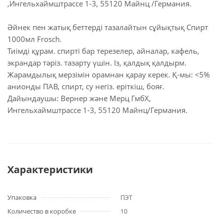
,Ингельхаймштрассе 1-3, 55120 Майнц /Германия.
Әйнек пен жатық беттерді тазалайтын сұйықтық Спирт
1000мл Frosch.
Тиімді құрам. спирті бар терезелер, айналар, кафель,
экрандар тәріз. тазарту үшін. Із, қалдық қалдырм.
Жарамдылық мерзімін орамнан қарау керек. Қ-мы: <5%
анионды ПАВ, спирт, су негіз. еріткіш, бояғ.
Дайындаушы: Вернер және Мерц ГмбХ,
Ингельхаймштрассе 1-3, 55120 Майнц/Германия.
Характеристики
Упаковка
ПЭТ
Количество в коробке
10