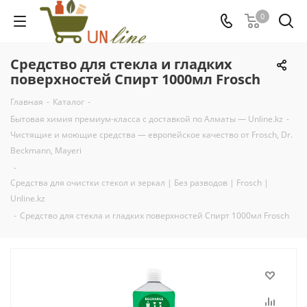
0
Средство для стекла и гладких
поверхностей Спирт 1000мл Frosch
Главная
-
Каталог
-
Бытовая химия премиум-класса с доставкой по Алматы — Unline.kz
-
Чистящие и моющие средства — европейское качество от Frosch, Dr.
Beckmann, Mayeri
-
Средства для очистки стекол и зеркал | Без разводов | Frosch |
Unline.kz
-
Средство для стекла и гладких поверхностей Спирт 1000мл Frosch