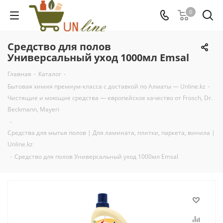
0
Средство для полов
Универсальный уход 1000мл Emsal
Главная
-
Каталог
-
Бытовая химия премиум-класса с доставкой по Алматы — Unline.kz
-
Чистящие и моющие средства — европейское качество от Frosch, Dr.
Beckmann, Mayeri
-
Средства для мытья полов | Для ламината, плитки, паркета, винила |
Unline.kz
-
Средство для полов Универсальный уход 1000мл Emsal