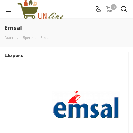
0
Emsal
Главная
-
Бренды
-
Emsal
Широко