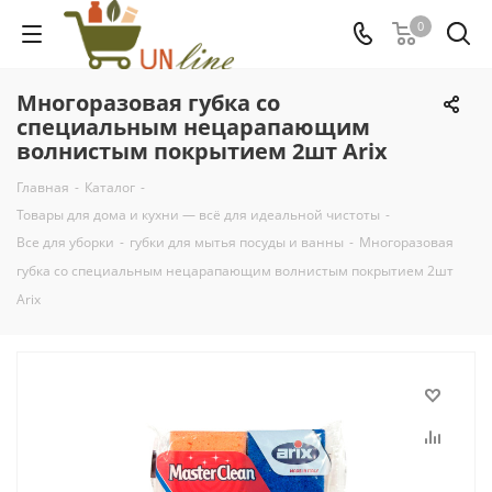
0
Многоразовая губка со
специальным нецарапающим
волнистым покрытием 2шт Arix
Главная
-
Каталог
-
Товары для дома и кухни — всё для идеальной чистоты
-
Все для уборки
-
губки для мытья посуды и ванны
-
Многоразовая
губка со специальным нецарапающим волнистым покрытием 2шт
Arix